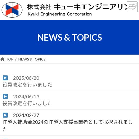
コ
ナ
ン
ビ
テ
ゲ
ン
ー
ツ
シ
へ
ョ
NEWS & TOPICS
ス
ン
キ
に
ッ
移
プ
動
TOP
NEWS & TOPICS
2025/06/20
役員改定を行いました
2024/06/13
役員改定を行いました
2024/02/27
IT導入補助金2024のIT導入支援事業者として採択されまし
た